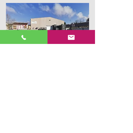
Zufahrt Ostseite. Industriestrasse 16.
​Muscionico GmbH
Fest- und Partyzeltvermietung
Postfach 454
Industriestrasse 16
4528 Zuchwil / Solothurn
+41 32 623 61 61 (Büro)
+41 32 685 45 54 (Lager)