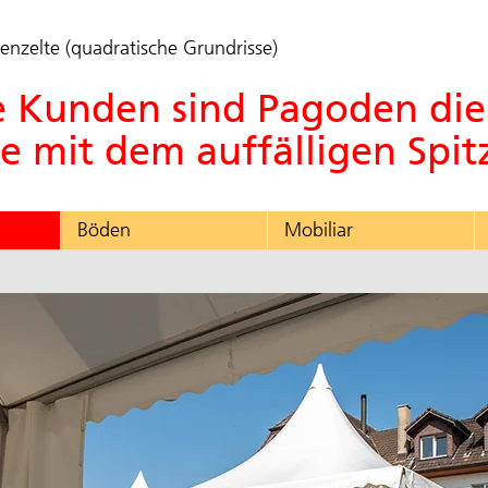
denzelte (quadratische Grundrisse)
le Kunden sind Pagoden di
ie mit dem auffälligen Spit
Böden
Mobiliar