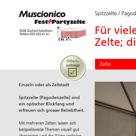
Spitzzelte / Pago
Für vie
Zelte; d
Zelte
Einzeln oder als Zeltstadt
Spitzzelte (Pagodenzelte) sind
ein optischer Blickfang und
erfreuen sich grosser Beliebtheit.
Mit mehreren Zelten lassen sich
beispielsweise Themen visuell gut
abgrenzen und die Gäste verteilen