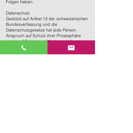
Folgen haben.
Datenschutz
Gestützt auf Artikel 13 der schweizerischen
Bundesverfassung und die
Datenschutzgesetze hat jede Person
Anspruch auf Schutz ihrer Privatsphäre
sowie auf Schutz vor Missbrauch ihrer
persönlichen Daten. Diese Bestimmungen
werden durch die Muscionico GmbH
eingehalten.
Persönliche Daten werden streng vertraulich
behandelt und weder an Dritte verkauft noch
weitergegeben.
Beim Zugriff auf die Website werden keine
persönlichen Daten gespeichert. Die
Webserver unserer Hosting-Provider
registrieren lediglich unpersönliche
Nutzungsdaten, welche so aufbereitet
werden, dass Trends erkennbar sind, um
das Angebot entsprechend zu verbessern
(Logfiles). Die Nutzungsdaten werden nicht
mit persönlichen Daten verknüpft.